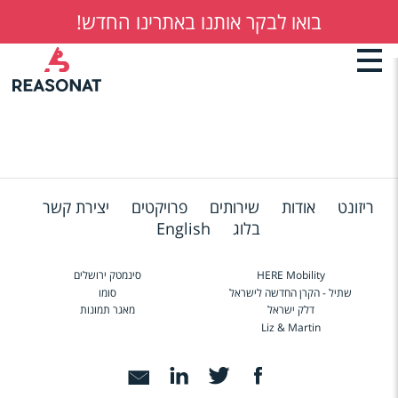
בואו לבקר אותנו באתרינו החדש!
דילוג
Back
to
לתוכן
top
העיקרי
ריזונט
אודות
שירותים
פרויקטים
יצירת קשר
בלוג
English
HERE Mobility
סינמטק ירושלים
Footer
שתיל - הקרן החדשה לישראל
סומו
דלק ישראל
מאגר תמונות
Liz & Martin