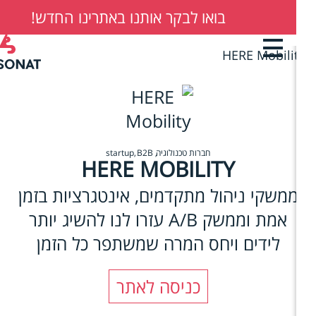
בואו לבקר אותנו באתרינו החדש!
03-6201006
B
ן
רי
חברות טכנולוגיה
B2B
startup
HERE MOBILITY
משקי ניהול מתקדמים, אינטגרציות בזמן
אמת וממשק A/B עזרו לנו להשיג יותר
לידים ויחס המרה שמשתפר כל הזמן
כניסה לאתר