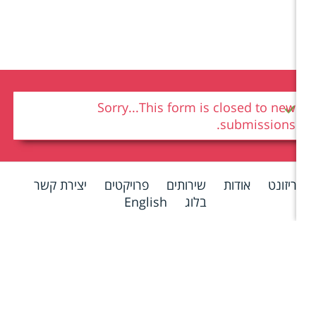
הודעת סטטוס
Sorry...This form is closed to new
submissions.
יזונט
אודות
שירותים
פרויקטים
יצירת קשר
בלוג
English
HERE Mobility
סינמטק ירושלים
Foot
שתיל - הקרן החדשה לישראל
סומו
דלק ישראל
מאגר תמונות
Liz & Martin